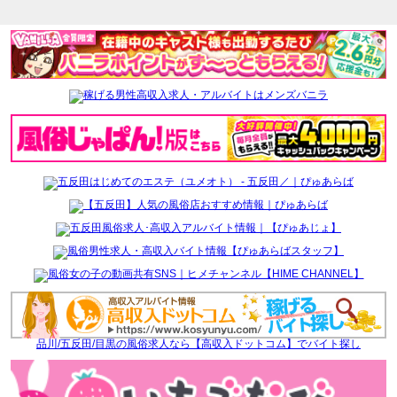
品川/五反田/目黒の風俗求人なら【高収入ドットコム】でバイト探し